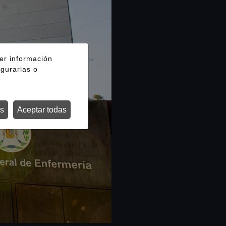
ger información
igurarlas o
s
Aceptar todas