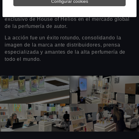
Configurar cookies
asegurando un resultado impecable y una
presentación a la altura del posicionamiento
exclusivo de House of Helios en el mercado global
de la perfumería de autor.
La acción fue un éxito rotundo, consolidando la
imagen de la marca ante distribuidores, prensa
especializada y amantes de la alta perfumería de
todo el mundo.